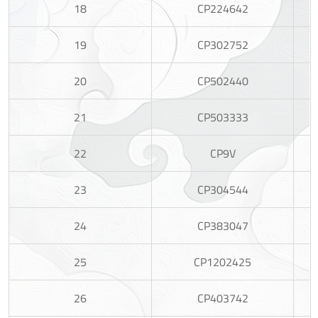
18
CP224642
19
CP302752
20
CP502440
21
CP503333
22
CP9V
23
CP304544
24
CP383047
25
CP1202425
26
CP403742