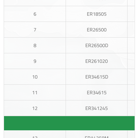
6
ER18505
7
ER26500
8
ER26500D
9
ER261020
10
ER34615D
11
ER34615
12
ER341245
13
ER14250M