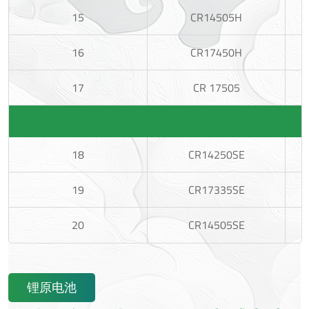
15
CR14505H
16
CR17450H
17
CR 17505
18
CR14250SE
19
CR17335SE
20
CR14505SE
锂原电池