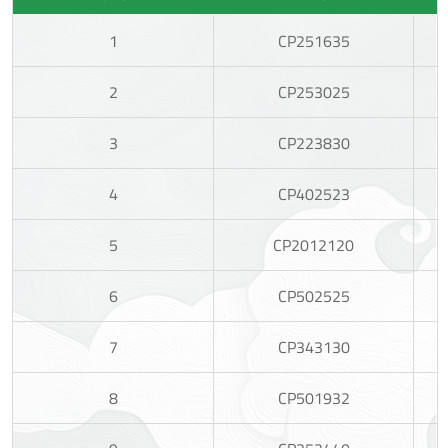
1
CP251635
2
CP253025
3
CP223830
4
CP402523
5
CP2012120
6
CP502525
7
CP343130
8
CP501932