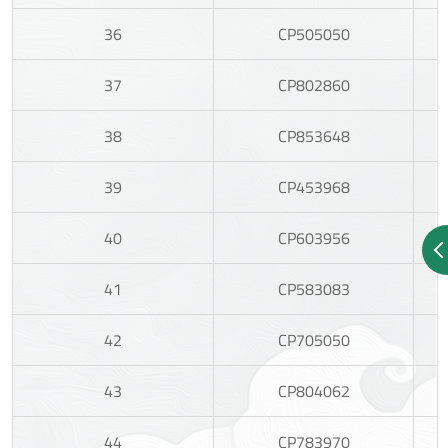
36
CP505050
37
CP802860
38
CP853648
39
CP453968
40
CP603956
41
CP583083
42
CP705050
43
CP804062
44
CP783970