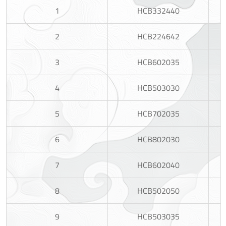
1
HCB332440
2
HCB224642
3
HCB602035
4
HCB503030
5
HCB702035
6
HCB802030
7
HCB602040
8
HCB502050
9
HCB503035