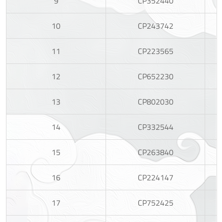
9
CP352440
10
CP243742
11
CP223565
12
CP652230
13
CP802030
14
CP332544
15
CP263840
16
CP224147
17
CP752425