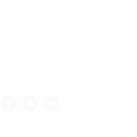
地址: 湖北省武汉市东西湖区田
园街37号 430040
邮箱:
18410120675@163.com
电话: +86 (0) 27 83248452
留下您的电子邮件地址，及时获
取我们的最新活动或新产品新