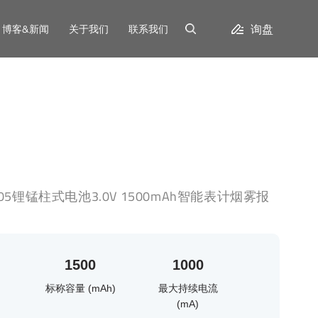
询盘
博客&新闻
关于我们
联系我们
505锂锰柱式电池3.0V 1500mAh智能表计烟雾报
1500
1000
)
标称容量 (mAh)
最大持续电流
(mA)