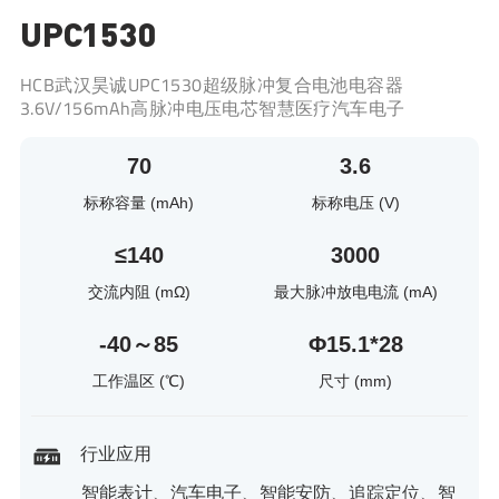
UPC1530
HCB武汉昊诚UPC1530超级脉冲复合电池电容器
3.6V/156mAh高脉冲电压电芯智慧医疗汽车电子
70
3.6
标称容量 (mAh)
标称电压 (V)
≤140
3000
交流内阻 (mΩ)
最大脉冲放电电流 (mA)
-40～85
Φ15.1*28
工作温区 (℃)
尺寸 (mm)
行业应用
智能表计、汽车电子、智能安防、追踪定位、智