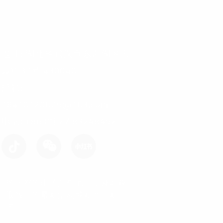
地址: 湖北省武汉市东西湖区田
园街37号 430040
邮箱:
18410120675@163.com
电话: +86 (0) 27 83248452
留下您的电子邮件地址，及时获
取我们的最新活动或新产品新
闻。