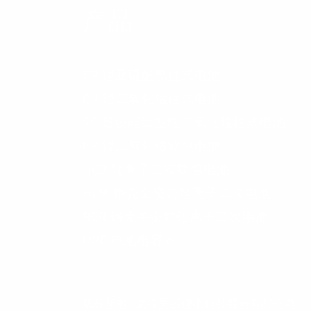
产品
ER 锂亚硫酰氯柱式电池
CR 锂二氧化锰柱式电池
SC 超级能量型锂二氧化锰柱式电池
CP 锂二氧化锰软包电池
HCB 锂离子二次软包电池
HLM 钢壳全密封锂离子二次电池
RCR 钢壳半密封锂离子二次电池
UPC 电池电容器
版权所有©武汉昊诚锂电科技股份有限公司