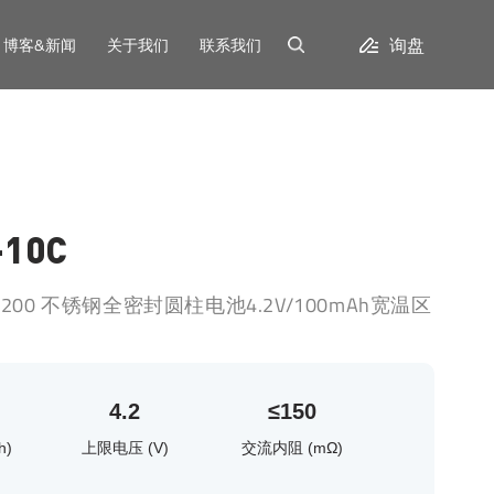
询盘
博客&新闻
关于我们
联系我们
-10C
4200 不锈钢全密封圆柱电池4.2V/100mAh宽温区
4.2
≤150
h)
上限电压 (V)
交流内阻 (mΩ)