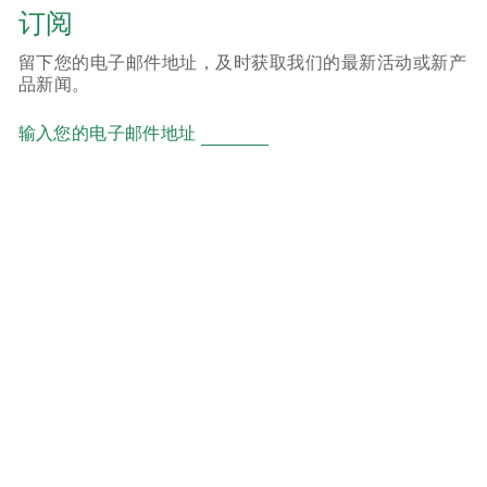
订阅
留下您的电子邮件地址，及时获取我们的最新活动或新产
品新闻。
输入您的电子邮件地址
产品
ER 锂亚硫酰氯柱式电池
CR 锂二氧化锰柱式电池
SC 超级能量型锂二氧化锰柱式电池
CP 锂二氧化锰软包电池
HCB 锂离子二次软包电池
HLM 钢壳全密封锂离子二次电池
RCR 钢壳半密封锂离子二次电池
UPC 电池电容器
地址: 湖北省武汉市东西湖区田园街37号