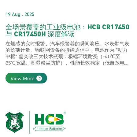
19 Aug , 2025
全场景覆盖的工业级电池：HCB CR17450
与 CR17450H 深度解读
在烟感的实时报警、汽车报警器的瞬间响应、水表燃气表
的长期计量、物联网设备的持续通信中，电池作为 "动力
中枢" 需突破三大技术瓶颈：极端环境耐受（-40℃至
85℃宽温、潮湿粉尘防护）、性能长效稳定（低自放电、
无电压波动）、场景动态适配（大电流脉冲与长续航平
衡）。武汉昊诚锂电科技股份有限公司深耕锂一次电池领
View More
域，推出的 CR17450 全密封电池与 CR17450H 半密封电
池，以锂 - 二氧化锰体系的技术创新，成为上述场景的标
杆动力方案，重新定义工业级电池的性能标准。