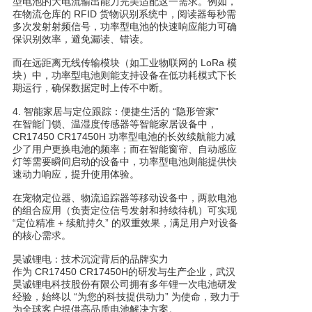
型电池的大电流输出能力完美适配这一需求。例如，
在物流仓库的 RFID 货物识别系统中，阅读器每秒需
多次发射射频信号，功率型电池的快速响应能力可确
保识别效率，避免漏读、错读。
而在远距离无线传输模块（如工业物联网的 LoRa 模
块）中，功率型电池则能支持设备在低功耗模式下长
期运行，确保数据定时上传不中断。
4. 智能家居与定位跟踪：便捷生活的 “隐形管家”
在智能门锁、温湿度传感器等智能家居设备中，
CR17450 CR17450H 功率型电池的长效续航能力减
少了用户更换电池的频率；而在智能窗帘、自动感应
灯等需要瞬间启动的设备中，功率型电池则能提供快
速动力响应，提升使用体验。
在宠物定位器、物流追踪器等移动设备中，两款电池
的组合应用（负责定位信号发射和持续待机）可实现
“定位精准 + 续航持久” 的双重效果，满足用户对设备
的核心需求。
昊诚锂电：技术沉淀背后的品牌实力
作为 CR17450 CR17450H的研发与生产企业，武汉
昊诚锂电科技股份有限公司拥有多年锂一次电池研发
经验，始终以 “为您的科技提供动力” 为使命，致力于
为全球客户提供高品质电池解决方案。