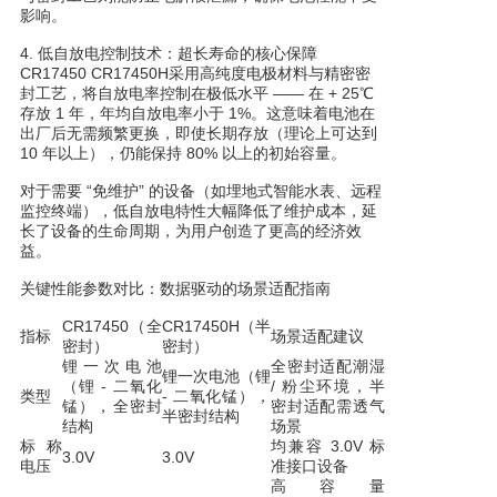
影响。
4. 低自放电控制技术：超长寿命的核心保障
CR17450 CR17450H采用高纯度电极材料与精密密
封工艺，将自放电率控制在极低水平 —— 在 + 25℃
存放 1 年，年均自放电率小于 1%。这意味着电池在
出厂后无需频繁更换，即使长期存放（理论上可达到
10 年以上），仍能保持 80% 以上的初始容量。
对于需要 “免维护” 的设备（如埋地式智能水表、远程
监控终端），低自放电特性大幅降低了维护成本，延
长了设备的生命周期，为用户创造了更高的经济效
益。
关键性能参数对比：数据驱动的场景适配指南
CR17450（全
CR17450H（半
指标
场景适配建议
密封）
密封）
锂一次电池
全密封适配潮湿
锂一次电池（锂
（锂 - 二氧化
/ 粉尘环境，半
类型
- 二氧化锰），
锰），全密封
密封适配需透气
半密封结构
结构
场景
标称
均兼容 3.0V 标
3.0V
3.0V
电压
准接口设备
高容量