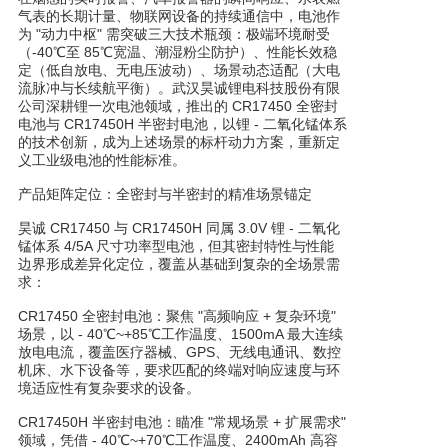
气表的长期计量、物联网设备的持续通信中，电池作
为 "动力中枢" 需突破三大技术瓶颈：极端环境耐受
（-40℃至 85℃宽温、潮湿粉尘防护）、性能长效稳
定（低自放电、无电压波动）、场景动态适配（大电
流脉冲与长续航平衡）。武汉昊诚锂电科技股份有限
公司深耕锂一次电池领域，推出的 CR17450 全密封
电池与 CR17450H 半密封电池，以锂 - 二氧化锰体系
的技术创新，成为上述场景的标杆动力方案，重新定
义工业级电池的性能标准。
产品矩阵定位：全密封与半密封的精准场景锚定
昊诚 CR17450 与 CR17450H 同属 3.0V 锂 - 二氧化
锰体系 4/5A 尺寸功率型电池，但其密封特性与性能
边界形成差异化定位，覆盖从基础到复杂的全场景需
求：
CR17450 全密封电池：聚焦 "高频响应 + 复杂环境"
场景，以 - 40℃~+85℃工作温度、1500mA 最大连续
放电电流，覆盖医疗器械、GPS、无线电通讯、数控
机床、水下设备等，要求匹配的终端对响应速度与环
境适应性有复杂要求的设备。
CR17450H 半密封电池：瞄准 "常规场景 + 扩展需求"
领域，凭借 - 40℃~+70℃工作温度、2400mAh 高容