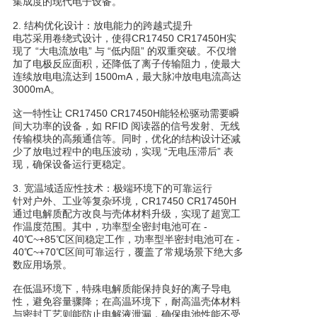
集成度的现代电子设备。
2. 结构优化设计：放电能力的跨越式提升
电芯采用卷绕式设计，使得CR17450 CR17450H实
现了 “大电流放电” 与 “低内阻” 的双重突破。不仅增
加了电极反应面积，还降低了离子传输阻力，使最大
连续放电电流达到 1500mA，最大脉冲放电电流高达
3000mA。
这一特性让 CR17450 CR17450H能轻松驱动需要瞬
间大功率的设备，如 RFID 阅读器的信号发射、无线
传输模块的高频通信等。同时，优化的结构设计还减
少了放电过程中的电压波动，实现 “无电压滞后” 表
现，确保设备运行更稳定。
3. 宽温域适应性技术：极端环境下的可靠运行
针对户外、工业等复杂环境，CR17450 CR17450H
通过电解质配方改良与壳体材料升级，实现了超宽工
作温度范围。其中，功率型全密封电池可在 -
40℃~+85℃区间稳定工作，功率型半密封电池可在 -
40℃~+70℃区间可靠运行，覆盖了常规场景下绝大多
数应用场景。
在低温环境下，特殊电解质能保持良好的离子导电
性，避免容量骤降；在高温环境下，耐高温壳体材料
与密封工艺则能防止电解液泄漏，确保电池性能不受