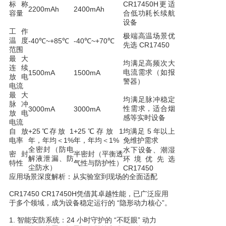
标称
CR17450H更适
2200mAh
2400mAh
容量
合低功耗长续航
设备
工作
极端高温场景优
温度
-40℃~+85℃
-40℃~+70℃
先选 CR17450
范围
最大
均满足高频次大
连续
电流需求（如报
1500mA
1500mA
放电
警器）
电流
最大
均满足脉冲稳定
脉冲
性需求，适合烟
3000mA
3000mA
放电
感等实时设备
电流
自放
+25℃存放 1
+25℃存放 1
均满足 5 年以上
电率
年，年均＜1%
年，年均＜1%
免维护需求
全密封（防电
水下设备、潮湿
密封
半密封（平衡透
解液泄漏、防
环境优先选
特性
气性与防护性）
尘防水）
CR17450
应用场景深度解析：从实验室到现场的全面适配
CR17450 CR17450H凭借其卓越性能，已广泛应用
于多个领域，成为设备稳定运行的 “隐形动力核心”。
1. 智能安防系统：24 小时守护的 “不眨眼” 动力