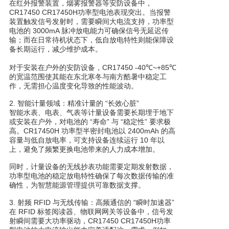
在红外报警装置，烟雾报警器等安防设备中，
CR17450 CR17450H功率型电池表现突出。当报警
装置触发信号发射时，需要瞬间大电流支持，功率型
电池的 3000mA 脉冲放电能力可确保信号无延迟传
输；而在日常待机状态下，低自放电特性则能保障设
备长期运行，减少维护成本。
对于安装在户外的安防设备，CR17450 -40℃~+85℃
的宽温范围使其能在东北寒冬与南方酷暑中稳定工
作，无需担心温度变化导致的性能波动。
2. 智能计量领域：精准计量的 “长效心脏”
智能水表、电表、气表等计量设备需要长期埋于地下
或安装在户外，对电池的 “寿命” 与 “稳定性” 要求极
高。CR17450H 功率型半密封电池以 2400mAh 的高
容量与低自放电率，可支持设备连续运行 10 年以
上，避免了频繁更换电池带来的人力成本增加。
同时，计量设备的无线抄表功能需要定期发射数据，
功率型电池的稳定放电特性确保了每次数据传输的准
确性，为智慧能源管理提供可靠数据支撑。
3. 射频 RFID 与无线传输：高频通信的 “瞬时加速器”
在 RFID 标签阅读器、物联网网关等设备中，信号发
射瞬间需要大功率驱动，CR17450 CR17450H功率