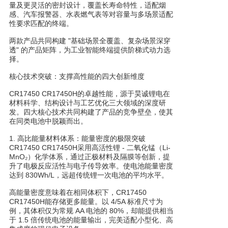
量及更灵活的密封设计，覆盖长寿命特性，适配烟
感、汽车报警器、水表燃气表等对容量与多场景适配
性要求匹配的终端。
两款产品共同构建 "基础场景全覆盖、复杂场景深穿
透" 的产品矩阵，为工业智能终端提供阶梯式动力选
择。
核心技术突破：支撑高性能的四大创新维度
CR17450 CR17450H的卓越性能，源于昊诚锂电在
材料科学、结构设计与工艺优化三大领域的深度研
发。四大核心技术共同构建了产品的竞争壁垒，使其
在同类电池中脱颖而出。
1. 高比能量材料体系：能量密度的极限突破
CR17450 CR17450H采用高活性锂 - 二氧化锰（Li-
MnO₂）化学体系，通过正极材料及隔膜等创新，提
升了电极反应活性与电子传导效率。使电池能量密度
达到 830Wh/L，远超传统锂一次电池的平均水平。
高能量密度意味着在相同体积下，CR17450
CR17450H能存储更多能量。以 4/5A 标准尺寸为
例，其体积仅为常规 AA 电池的 80%，却能提供相当
于 1.5 倍传统电池的能量输出，完美适配小型化、高